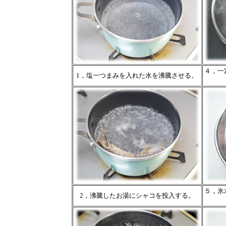
４，一
1，塩一つまみを入れた水を沸騰させる。
５，氷
2，沸騰したお湯にシャコを投入する。