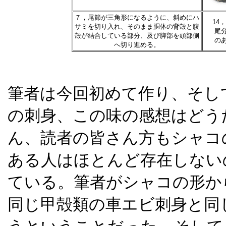
７，尾節が三角形になるように、斜めにハ
14
サミを切り入れ、そのまま胴体の背殻と腹
尾
殻が結合している部分、及び脚部を頭部側
の
へ切り進める。
筆者は今回初めて作り、そし
の刺身、この味の感想はどう
ん、読者の皆さん方もシャコ
ある人はほとんど存在しない
ている。筆者がシャコの形か
同じ甲殻類の車エビ刺身と同