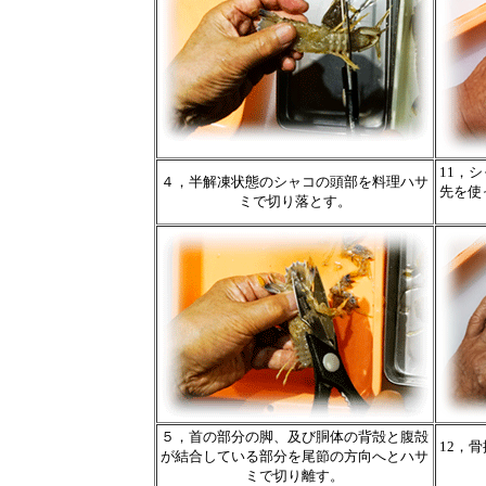
11，
４，半解凍状態のシャコの頭部を料理ハサ
先を使
ミで切り落とす。
５，首の部分の脚、及び胴体の背殻と腹殻
12，
が結合している部分を尾節の方向へとハサ
ミで切り離す。