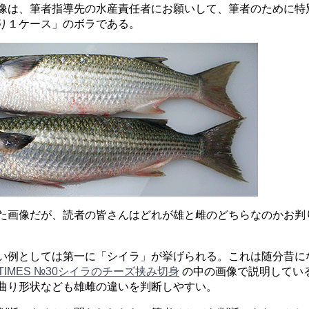
像は、筆者指導先の水産責任者にお願いして、筆者のために特
り１ケース」のボラである。
た画像だが、読者の皆さんはどれが雄と雌のどちらなのかお判
い例としては第一に「シイラ」が挙げられる。これは随分昔に
D TIMES №30シイラのチーズ挟み切身
の中の画像で説明してい
曲り形状なども雄雌の違いを判断しやすい。