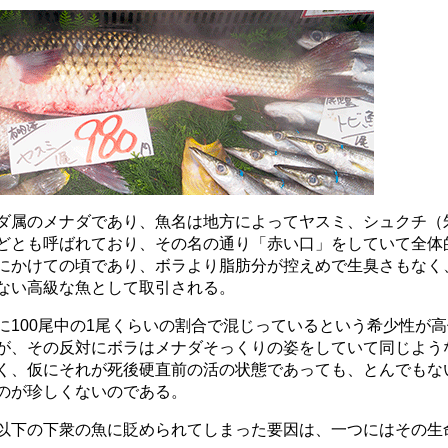
ダ属のメナダであり、魚名は地方によってヤスミ、シュクチ（
どとも呼ばれており、その名の通り「赤い口」をしていて全体
にかけての頃であり、ボラより脂肪分が控えめで生臭さもなく
ない高級な魚として取引される。
に100尾中の1尾くらいの割合で混じっているという希少性が
が、その反対にボラはメナダそっくりの姿をしていて同じよう
く、仮にそれが死後硬直前の活の状態であっても、とんでもな
のが珍しくないのである。
以下の下衆の魚に貶められてしまった要因は、一つにはその生