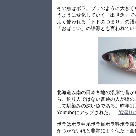
その魚はボラ。ブリのように大きく
うように変化していく「出世魚」で
よく使われる「トドのつまり」の語
「おぼこい」の語源とも言われてい
北海道以南の日本各地の沿岸で昔か
ら、釣り人ではない普通の人が橋の
して馴染みの深い魚である。昨年1
Youtubeにアップされた。
船溜りにボラ
ボラはボラ亜系ボラ目ボラ科ボラ属
がつかないほど非常によく似た下画