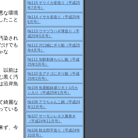
№115 ヤリイカ姿造り（平成25
年7月号）
悪な環境
№114 イサキ姿造り（平成25年
したこと
6月号）
№113 ウマヅラハギ薄造り（平
成25年5月号）
汚染され
だけでも
№112 片口鰯にぎり鮨（平成25
年4月号）
ゃな
№111 旬鮮刺身ちらし鮨（平成
25年3月号）
、以前は
№110 生アナゴにぎり鮨（平成
む黒く汚
25年2月号）
は沿岸魚
№109 魚屋鮨鉢盛り大トロ5カ
ン入り（平成25年1月号）
て綺麗な
№108 アラちゃんこ鍋（平成24
年12月号）
っている
№107 サーモンレタス裏巻き
（平成24年11月号）
来ず、今
№106 秋太郎平造り（平成24年
10月号）