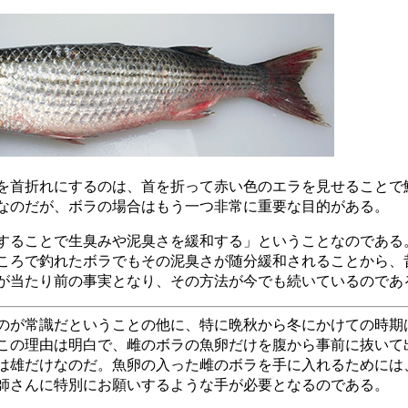
を首折れにするのは、首を折って赤い色のエラを見せることで
なのだが、ボラの場合はもう一つ非常に重要な目的がある。
することで生臭みや泥臭さを緩和する」ということなのである
ころで釣れたボラでもその泥臭さが随分緩和されることから、
が当たり前の事実となり、その方法が今でも続いているのであ
のが常識だということの他に、特に晩秋から冬にかけての時期
この理由は明白で、雌のボラの魚卵だけを腹から事前に抜いて
は雄だけなのだ。魚卵の入った雌のボラを手に入れるためには
師さんに特別にお願いするような手が必要となるのである。