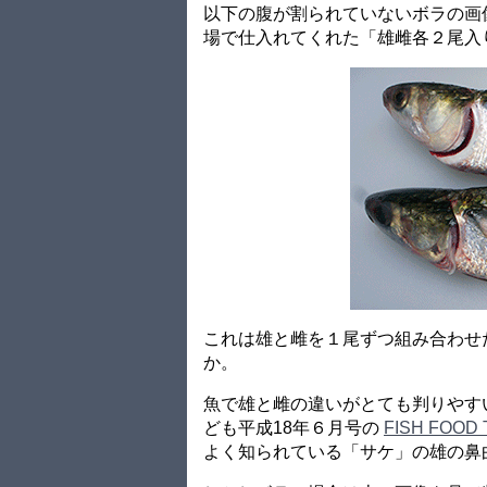
以下の腹が割られていないボラの画
場で仕入れてくれた「雄雌各２尾入
これは雄と雌を１尾ずつ組み合わせ
か。
魚で雄と雌の違いがとても判りやす
ども平成18年６月号の
FISH FOO
よく知られている「サケ」の雄の鼻