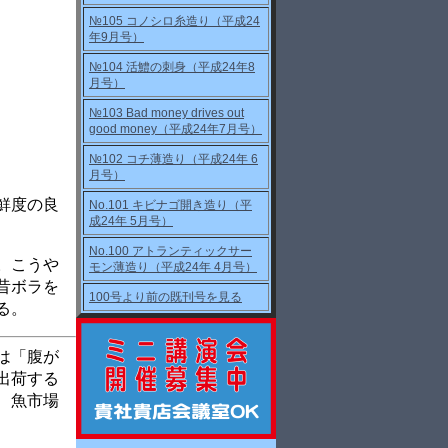
№105 コノシロ糸造り（平成24
年9月号）
№104 活鱧の刺身（平成24年8
月号）
№103 Bad money drives out
good money（平成24年7月号）
№102 コチ薄造り（平成24年 6
月号）
鮮度の良
No.101 キビナゴ開き造り（平
成24年 5月号）
No.100 アトランティックサー
。こうや
モン薄造り（平成24年 4月号）
昔ボラを
100号より前の既刊号を見る
る。
は「腹が
出荷する
、魚市場