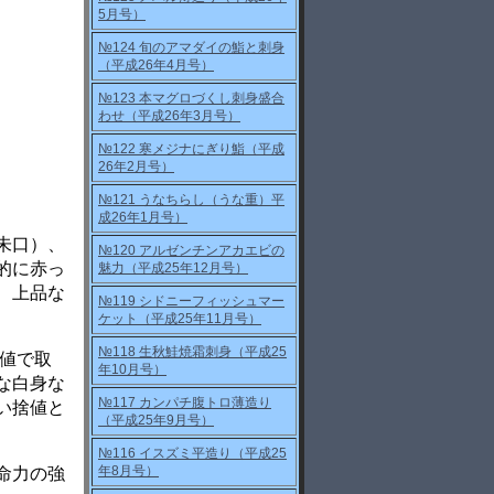
5月号）
№124 旬のアマダイの鮨と刺身
（平成26年4月号）
№123 本マグロづくし刺身盛合
わせ（平成26年3月号）
№122 寒メジナにぎり鮨（平成
26年2月号）
№121 うなちらし（うな重）平
成26年1月号）
朱口）、
№120 アルゼンチンアカエビの
的に赤っ
魅力（平成25年12月号）
、上品な
№119 シドニーフィッシュマー
ケット（平成25年11月号）
№118 生秋鮭焼霜刺身（平成25
高値で取
年10月号）
な白身な
№117 カンパチ腹トロ薄造り
い捨値と
（平成25年9月号）
№116 イスズミ平造り（平成25
年8月号）
命力の強