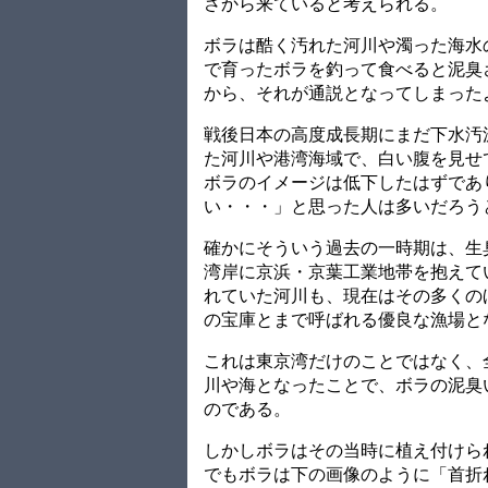
さから来ていると考えられる。
ボラは酷く汚れた河川や濁った海水
で育ったボラを釣って食べると泥臭
から、それが通説となってしまった
戦後日本の高度成長期にまだ下水汚
た河川や港湾海域で、白い腹を見せ
ボラのイメージは低下したはずであ
い・・・」と思った人は多いだろう
確かにそういう過去の一時期は、生
湾岸に京浜・京葉工業地帯を抱えて
れていた河川も、現在はその多くの
の宝庫とまで呼ばれる優良な漁場と
これは東京湾だけのことではなく、
川や海となったことで、ボラの泥臭
のである。
しかしボラはその当時に植え付けら
でもボラは下の画像のように「首折