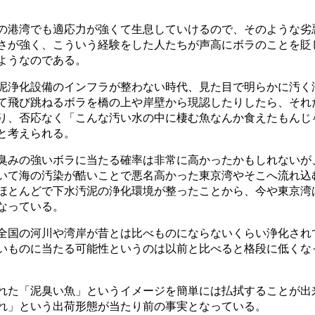
の港湾でも適応力が強くて生息していけるので、そのような劣
さが強く、こういう経験をした人たちが声高にボラのことを貶
ようなのである。
泥浄化設備のインフラが整わない時代、見た目で明らかに汚く
て飛び跳ねるボラを橋の上や岸壁から現認したりしたら、それ
り、否応なく「こんな汚い水の中に棲む魚なんか食えたもんじ
と考えられる。
臭みの強いボラに当たる確率は非常に高かったかもしれないが
いて海の汚染が酷いことで悪名高かった東京湾やそこへ流れ込
ほとんどで下水汚泥の浄化環境が整ったことから、今や東京湾
なっている。
全国の河川や湾岸が昔とは比べものにならないくらい浄化され
いものに当たる可能性というのは以前と比べると格段に低くな
れた「泥臭い魚」というイメージを簡単には払拭することが出
れ」という出荷形態が当たり前の事実となっている。