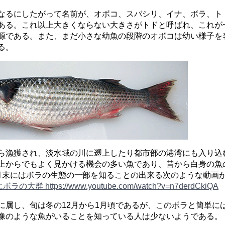
なるにしたがって名前が、オボコ、スバシリ、イナ、ボラ、ト
ある。これ以上大きくならない大きさがトドと呼ばれ、これが
源である。また、まだ小さな幼魚の段階のオボコは幼い様子を
る。
ら漁獲され、淡水域の川に遡上したり都市部の港湾にも入り込
上からでもよく見かける機会の多い魚であり、昔から白身の魚
月末にはボラの生態の一部を知ることの出来る次のような動画
の大群 https://www.youtube.com/watch?v=n7derdCkiQA
に属し、旬は冬の12月から1月頃であるが、このボラと簡単に
像のような魚がいることを知っている人は少ないようである。