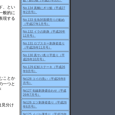
鮨・酢の物（平成27年3月）
ド、とい
No.134 真鯛にぎり鮨（平成27
年2月号）
一般的に
表現する
No.133 生魚対面裸売りの勧め
（平成27年1月号）
No.132 イラの刺身（平成26年
12月号）
No.131 ロブスター刺身姿造り
（平成26年11月号）
No.130 真サバ炙り平造り（平
成26年10月号）
No.129 紅鮭ステーキ（平成26
年9月号）
むことか
№128 コイの洗い（平成26年8
月号）
の一つと
が
№127 旬線刺身盛合わせ（平成
26年7月号）
№126 エツ刺身姿造り（平成26
は見分け
年6月号）
№125 メバル薄造り（平成26年