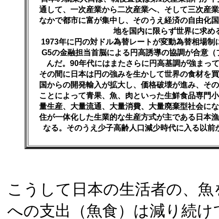
通して、一次産業から二次産業へ、そして三次産業
なかで都市に富が集中し、そのうえ経済の自由化国
地を国内に限らず世界に求め
1973年に円の対ドル為替レートが変動為替相場制
G5の金融担当首脳による円高誘導の協調が合意（
んだ。90年代にはまたさらに円高基調が強まっ
その間に日本は円の強みを生かして世界の食材を買
国からの開発輸入が拡大し、価格破壊が進み、その
ことによって青果、魚、肉といった生鮮食品専門小
量生産、大量流通、大量消費、大量廃棄型社会にな
住が一体化した生業的な生産方式が主である日本漁
なる。そのうえ少子高齢人口減少時代に入る以前
こうして日本の生活者の、魚
への支出（魚食）は減り続け