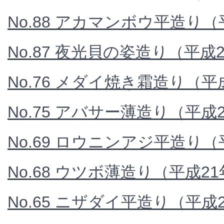
No.88 アカマンボウ平造り（
No.87 夜光貝の姿造り（平成
No.76 メダイ焼き霜造り（平
No.75 アバサー薄造り（平成
No.69 ロウニンアジ平造り
No.68 ウツボ薄造り（平成2
No.65 ニザダイ平造り（平成