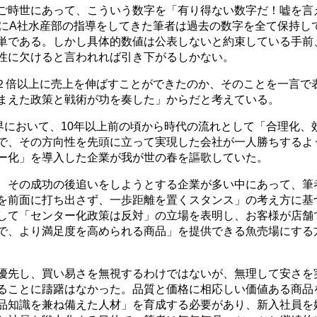
ご時世にあって、こういう数字を「有り得ない数字だ！嘘を言
際にA社水産部の指導をしてきた筆者は過去の数字を全て保持し
単である。しかし具体的数値は公表しないと約束している手前
性に欠けると言われれば引き下がるしかない。
で２倍以上に売上を伸ばすことができたのか、そのことを一言で
まえた政策と戦術が功を奏した」からだと考えている。
界において、10年以上前の頃から時代の流れとして「合理化、
で、その方向性を先頭に立って実現した会社が一人勝ちするよ
ー化」を導入した企業が我が世の春を謳歌していた。
、その成功の後追いをしようとする企業が多い中にあって、筆
を前面に打ち出さず、一歩距離を置くスタンス」の考え方に基
して「センター化政策は反対」の立場を表明し、お客様が店舗
で、より満足度を高められる商品」を提供できる魚売場にする
優先し、買い易さを無視するわけではないが、無理して安さを
ることに躊躇はなかった。品質と価格に相応しい価値ある商品
品知識を兼ね備えた人材」を育成する必要があり、新入社員を