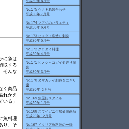
平成30年 8月号
No.175 ウナギ鮨盛合わせ
平成30年 7月号
No.174 マアジのバラエティ
平成30年 6月号
No.173 ヒメダイ姿造り刺身
平成30年 5月号
No.172 クロダイ料理
平成30年 4月号
かに魚は
No.171 ヒメシャコガイ姿造り刺
摂取する
身
、そんな
平成30年 3月号
No.170 ヌマガレイ刺身＆にぎり
鮨
なく商品
平成30年 ２月号
溢れかえ
No.169 魚屋鮨スタイル
ている」
平成30年 1月号
No.168 ズワイガニ付加価値商品
平成29年 12月号
に魚料理
あり、そ
No.167 イタリア魚料理の一端