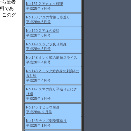
から筆者
No.151-2 アカエイ料理
資料であ
平成28年 7月号
、このグ
No.150 アユの背越し姿造り
平成28年 6月号
No.150-2 アユの姿鮨
平成28年 6月号
No.149 スジアラ炙り刺身
平成28年 5月号
No.148 ミンク鯨の畝須スライス
平成28年 4月号
No.148-2 ミンク鯨赤身の刺身&に
ぎり鮨
平成28年 4月号
No.147 スマの炙り平造りとにぎ
り鮨
平成28年 3月号
No.146 オヒョウ刺身
平成28年 ２月号
No.145 ナマズ刺身薄造り
平成28年 1月号