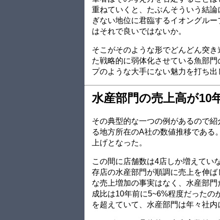
重ねていくと、たぶんそういう結論
ぎない地位に君臨するイオングルー
はそれで良いではないか。
そこがそのような形でどんどん突き
た戦略的に弱体化させている魚部門
プのような大手にない魅力を打ち出
水産部門の売上高が10
その典型的な一つの例があるので紹
る地方所在のA社の数値推移である。
上げとなった。
この間に店舗数は4店しか増えてい
存店の水産部門が順調に売上を伸ば
な売上増加の事実はなく、水産部門
成比は10年前に5~6%程度だったの
を超えていて、水産部門は年々社内