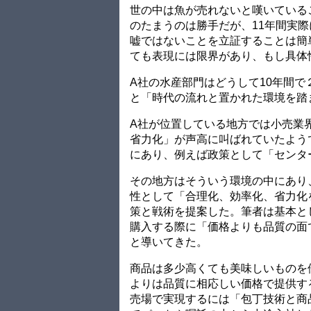
世の中は魚が売れないと嘆いている
のたまうのは勝手だが、11年間実
嘘ではないことを立証することは簡
ても表現には限界があり、もし具体
A社の水産部門はどうして10年間
と「時代の流れと置かれた環境を踏
A社が位置している地方では小売業
省力化」が声高に叫ばれていたよう
にあり、例えば政策として「センタ
その地方はそういう環境の中にあり
性として「合理化、効率化、省力化
策と戦術を提案した。筆者は基本と
購入する際に「価格よりも品質の面
と導いてきた。
商品は多少高くても美味しいものを
よりは品質に相応しい価格で提供す
売場で実現するには「包丁技術と商