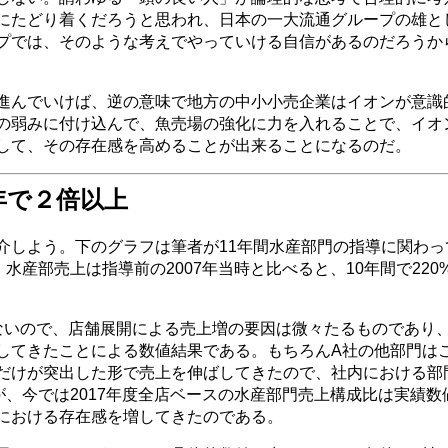
にたどり着くだろうと思われ、日本の一大流通グループの雄と
プでは、そのような考えでやっていける自信があるのだろうか
進んでいけば、逆の意味で地方の中小小売企業はイオンが意識
の弱みに付け込んで、魚売場の強化に力を入れることで、イオ
して、その存在感を高めることが出来ることになるのだ。
年で２倍以上
介しよう。下のグラフは筆者が11年間水産部門の指導に関わっ
水産部売上は指導前の2007年当時と比べると、10年間で220
ないので、店舗展開による売上増の要因は微々たるものであり
してきたことによる数値結果である。もちろんA社の他部門は
だけが突出した形で売上を伸ばしてきたので、社内における部
が、今では2017年度全店ベースの水産部門売上構成比は実績数
における存在感を増してきたのである。