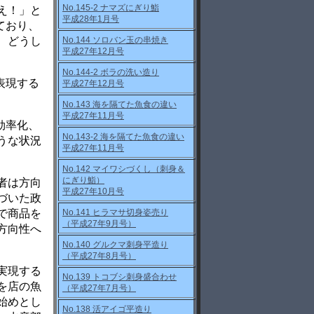
No.145-2 ナマズにぎり鮨
え！」と
平成28年1月号
ており、
No.144 ソロバン玉の串焼き
、どうし
平成27年12月号
No.144-2 ボラの洗い造り
表現する
平成27年12月号
No.143 海を隔てた魚食の違い
平成27年11月号
効率化、
No.143-2 海を隔てた魚食の違い
うな状況
平成27年11月号
No.142 マイワシづくし（刺身＆
にぎり鮨）
者は方向
平成27年10月号
づいた政
No.141 ヒラマサ切身姿売り
で商品を
（平成27年9月号）
方向性へ
No.140 グルクマ刺身平造り
（平成27年8月号）
実現する
No.139 トコブシ刺身盛合わせ
を店の魚
（平成27年7月号）
始めとし
No.138 活アイゴ平造り