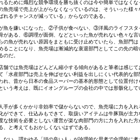
れるために熾烈な競争環境を勝ち抜くのは今や簡単ではなくな
の魚売場で売上が上がらなくなっているのは、そういった様々
ばれるチャンスが減っている」からなのである。
が魚を嫌いになった、②子供が食べない、③洋風のライフスタ
骨がある、⑥調理が面倒、などといった魚が売れない色々な言
らの魚が売れない原因をまともに受け止めていたら、魚部門は
めることになり、魚売場は漸減的な衰退部門としてこの先の暗
るのだ。
店舗では魚売場はどんどん縮小する傾向があると筆者は感じて
て「水産部門は売上を伸ばせない利益を出しにくい代表的な部
われ、昔から日本の食品スーパーの基本的形態として位置付け
という考えは、既にイオングループの会社の中では形骸化して
人手が多くかかり非効率で儲からないので、魚売場に力を入れ
化ができて、仕込みもできて、取扱いアイテムは牛豚鶏が主力
度な技術を必要としない運営が楽な肉部門の方に力を入れた方
る、と考えてもおかしくないはずである。
しない。謂わゆる「頭の良い人」が論理的な思考で合理的に考