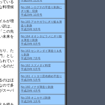
平成29年 11月号
っている
な料理候
No.166 シログチの平造り刺身に
ぎり鮨・切身
平成29年 10月号
イルが増
No.165 アカヤガラにぎり鮨＆薄
造り刺身
い訳は、
平成29年 9月号
「この先
い未来を
No.164 オオシタビラメにぎり鮨
＆薄造り刺身
平成29年 8月号
おり、た
No.163 センネンダイ薄造り＆炙
り刺身
門」とし
平成29年 7月号
られてい
No.162 スズメダイ料理
いるのだ
平成29年 6月号
No.161 イトヨリ昆布締め平造り
るのはほ
平成29年 5月号
なので多
No.160 メナダ薄造り刺身
がスーパ
平成29年 4月号
No.159 オニカサゴ刺身
平成29年 3月号
えを積み