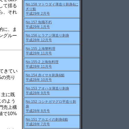
No.158 マトウダイ薄造り刺身&に
して揺る
ぎり鮨
ら、それ
平成29年 2月号
No.157 魚職不朽
平成29年 1月号
的に、ま
ングルー
No.156 ヒラアジ薄造り刺身
平成28年 12月号
No.155 上海蟹料理
平成28年 11月号
No.155-2 上海魚料理
平成28年 11月号
てきてい
No.154 赤イサキ刺身&鮨
%の売り
平成28年 10月号
No.153 アオハタ薄造り刺身
平成28年 9月号
、主に既
このよう
No.152 コシナガマグロ平造り刺
身
門売上構
平成28年 8月号
値で10%
No.151 アカエイの刺身&鮨
平成28年 7月号