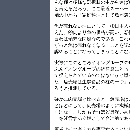
んな種々多様な選択肢の中から選ば
と言えるだろう。ここ最近スーパー
補の中から「家庭料理として魚が選
魚が売れない理由として、①日本人
えた、④肉より魚の価格が高い、⑤
言わば瑣末な問題なのである。これ
ずっと魚は売れなくなる」ことを認
認めることになってしまうことにな
実際にこのところイオングループの
ぶんイオングループの経営層にとっ
て捉えられているのではないかと思
た「魚売場は生鮮食品の柱の一つ」
ろうと推測している。
確かに肉売場と比べると、魚売場は
どほどにして、肉売場のように機械
くはなく、しかもそれほど奥深い高
ーを経営する立場として合理的であ
筆者はその考え方を否定することは