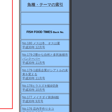
魚種・テーマの索引
FISH FOOD TIMES 
Back No.
No.180 メスは冬、オスは夏
平成30年 12月号
No.179-2豊かな自然と多民族都市
バンクーバー
平成30年 11月号
No.179-1成長企業がシアトルの未
来を変える
平成30年 11月号
No.178ヒラスズキ鮨&切身
平成30年 10月号
No.177 メイチダイ刺身&鮨
平成30年 9月号
No.176 店内手作りタコ