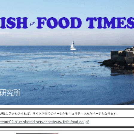
のURLにアクセスすれば、サイト内全てのページがセキュリティされたページとなります。
secure02.blue.shared-server.net/www.fish-food.co.jp/