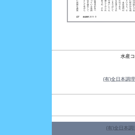
水産コ
(有)全日本調
TEL 0
(有)全日本
TEL 