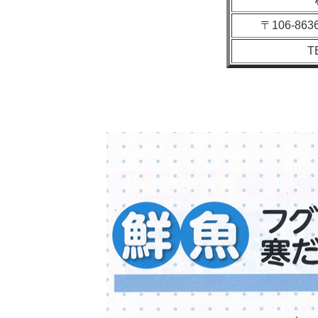
〒106-8
T