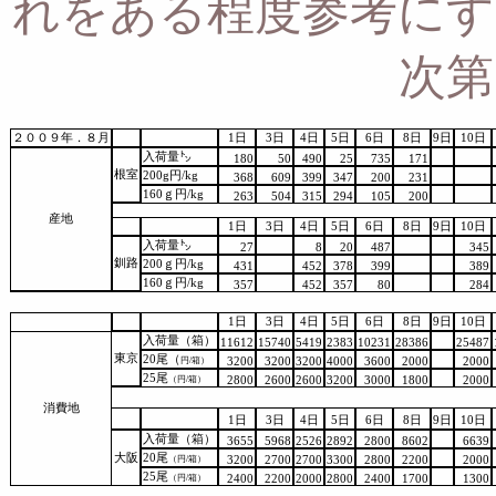
れをある程度参考にす
次第
２００９年．８月
1日
3日
4日
5日
6日
8日
9日
10日
入荷量㌧
180
50
490
25
735
171
根室
200g円/kg
368
609
399
347
200
231
160ｇ円/kg
263
504
315
294
105
200
産地
1日
3日
4日
5日
6日
8日
9日
10日
入荷量㌧
27
8
20
487
345
釧路
200ｇ円/kg
431
452
378
399
389
160ｇ円/kg
357
452
357
80
284
1日
3日
4日
5日
6日
8日
9日
10日
入荷量（箱）
11612
15740
5419
2383
10231
28386
25487
東京
20尾（
円/箱）
3200
3200
3200
4000
3600
2000
2000
25尾
（円/箱）
2800
2600
2600
3200
3000
1800
2000
消費地
1日
3日
4日
5日
6日
8日
9日
10日
入荷量（箱）
3655
5968
2526
2892
2800
8602
6639
大阪
20尾
（円/箱）
3200
2700
2700
3300
2800
2200
2000
25尾
（円/箱）
2400
2200
2000
2800
2400
1700
1300