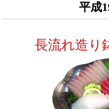
平成1
長流れ造り