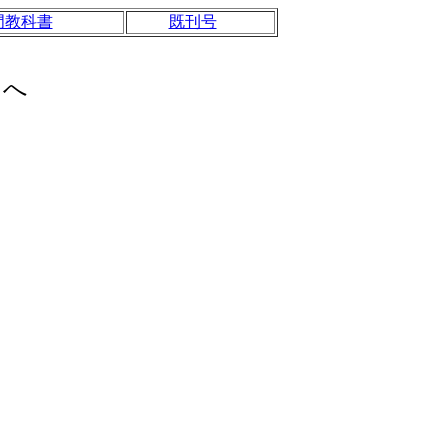
門教科書
既刊号
へ