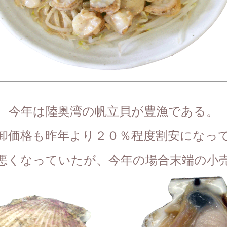
今年は陸奥湾の帆立貝が豊漁である。
卸価格も昨年より２０％程度割安になっ
悪くなっていたが、
今年の場合末端の小