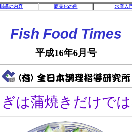
指導の内容
商品化の例
水産入
Fish Food Times
平成16年6月号
なぎは蒲焼きだけでは