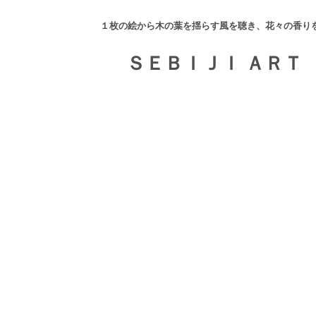
１枚の絵から木の葉を揺らす風を聴き、花々の香り
ＳＥＢＩＪＩ ＡＲＴ