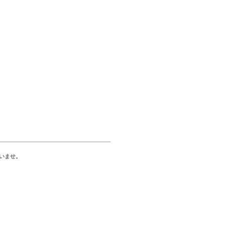
いませ。
。